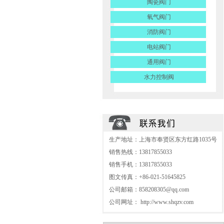
陶瓷阀门
氧气阀门
消防阀门
电站阀门
通用阀门
水力控制阀
生产地址：上海市奉贤区东方红路1035号
销售热线：13817855033
销售手机：13817855033
图文传真：+86-021-51645825
公司邮箱：
858208305@qq.com
公司网址：
http://www.shqzv.com