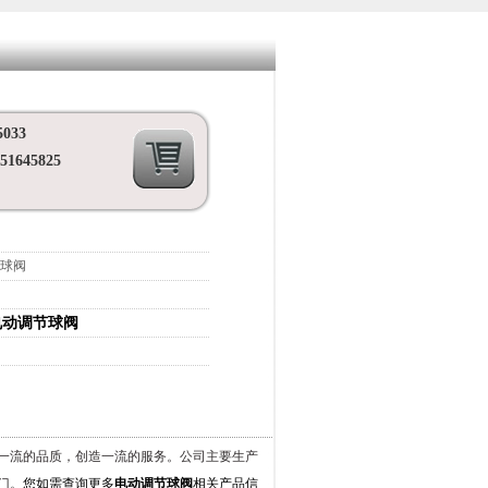
033
1645825
球阀
电动调节球阀
一流的品质，创造一流的服务
。
公司主要生产
门。
您如需查询更多
电动调节球阀
相关产品信