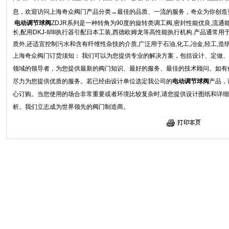
息，欢迎访问上海奇众阀门产品分类→
最佳的品质、一流的服务
，奇众
为你创造
电动调节球阀
ZDJR系列
是一种转角为90度的旋转类调工阀,密封性能优良,流通能
长,配用DKJ-II/III执行器引配日本工装,西德欧姆龙等高性能执行机构.产品通常
质外,还适宜控制污水和含有纤维性杂技的介质,广泛用于石油,化工,冶金,轻工,造
上海奇众阀门
订货须知：
我们可以为您提供专业的解决方案，包括设计、定做、
领域的领导者，为您提供最新的阀门知识、最好的服务、最佳的技术顾问。
如有
尽力为您提供优质的服务。
若已经由设计单位选定我公司的
电动调节球阀
产品
，
心订购。当您使用的场合非常重要
或者
环境比较复杂时
,
请您提供设计图纸和详细
析。我们立志成为世界领先的阀门制造商。