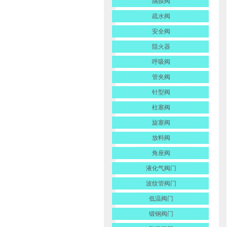
隔膜阀
疏水阀
安全阀
阻火器
呼吸阀
管夹阀
针型阀
柱塞阀
旋塞阀
放料阀
角座阀
液化气阀门
波纹管阀门
低温阀门
锻钢阀门