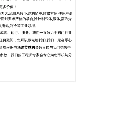
更多价值！
力大,流阻系数小,结构简单,维修方便,使用寿命
用于密封要求严格的场合,除控制气体,液体,蒸汽介
纸,电站,制冷等工业领域。
成套、运行、服务。我们一直致力于阀门行业
任何疑问，您可以致电给我们
,
我们一定会尽心
请您根据
电动调节球阀
参数直接与我们销售中
参数，我们的工程师专家会专心为您审核与分