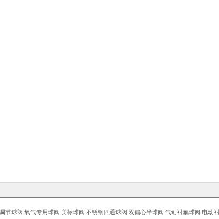
调节球阀
氧气专用球阀
美标球阀
不锈钢四通球阀
双偏心半球阀
气动衬氟球阀
电动