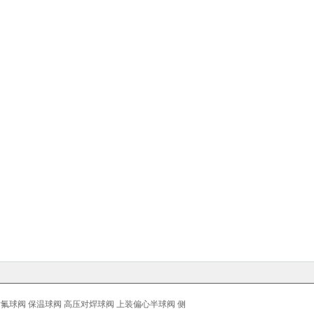
衬氟球阀
保温球阀
高压对焊球阀
上装偏心半球阀
侧