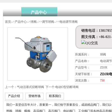
产品中心
首页
-->
产品中心
-->
球阀
-->>
调节球阀
-->>
电动调节球阀
销售电话：13817855
图文传真：+86-021-5
所属系列：
球阀
产品名称：
电动调节
产品型号：
ZDJR
关键字标签：
ZDJR
浏览次数：
750
上一个：
气动活塞式切断球阀
下一个:
电动O型切断球阀
产品介绍
营销市场
联系我们
我们
一直
坚信百年大计，质量第一，我们恪守质量首位，成就精品阀门，我们以
闸阀、球阀、蝶阀、高温阀门、高压阀门、电站阀门、工业阀门等各种高品质阀