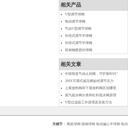
相关产品
V型调节球阀
电动调节球阀
气动V型调节球阀
补偿式调节半球阀
补偿式调节半球阀
双相钢硬密封球阀
相关文章
中国智造气动止回阀，守护新时代“
200X可调式减压阀如何调节压力
上展放料阀和下展放料阀区别哪里
蒸汽疏水阀分类和杠杆疏水阀原理
Y型过滤器工作原理及安装方法
关键字
：
陶瓷球阀
锻钢球阀
电动偏心半球阀
电动