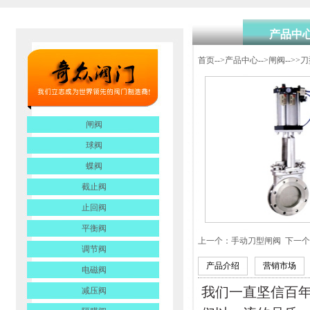
产品中
首页
-->
产品中心
-->
闸阀
-->>
刀
闸阀
球阀
蝶阀
截止阀
止回阀
平衡阀
上一个：
手动刀型闸阀
下一个
调节阀
产品介绍
营销市场
电磁阀
我们
一直
坚信百
减压阀