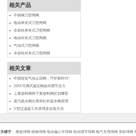
相关产品
不锈钢刀型闸阀
电动单夹式刀型闸阀
伞齿轮单夹式刀型闸阀
电动对夹式刀型闸阀
气动式刀型闸阀
伞齿轮对夹式刀型闸阀
相关文章
中国智造气动止回阀，守护新时代“
200X可调式减压阀如何调节压力
上展放料阀和下展放料阀区别哪里
蒸汽疏水阀分类和杠杆疏水阀原理
Y型过滤器工作原理及安装方法
关键字
：
陶瓷球阀
锻钢球阀
电动偏心半球阀
电动调节球阀
氧气专用球阀
美标球阀