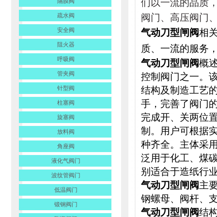
们以一流的品质
隔膜阀
疏水阀
阀门、高压阀门
安全阀
气动刀型闸阀
相
阻火器
质、一流的服务
呼吸阀
气动刀型闸阀
概述
管夹阀
控制
阀门
之一。
针型阀
结构及制造工艺
手，完善了阀门
柱塞阀
完成开、关两位
旋塞阀
制。用户可根据实
放料阀
种齐全。主体采用
角座阀
泛用于化工、煤
液化气阀门
别适合于造纸行
波纹管阀门
气动刀型闸阀
主
低温阀门
钢螺母、阀杆、
锻钢阀门
气动刀型闸阀
结构