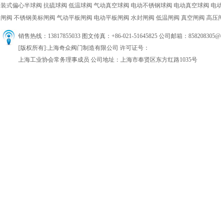
装式偏心半球阀
抗硫球阀
低温球阀
气动真空球阀
电动不锈钢球阀
电动真空球阀
电
闸阀
不锈钢美标闸阀
气动平板闸阀
电动平板闸阀
水封闸阀
低温闸阀
真空闸阀
高压
销售热线：13817855033 图文传真：+86-021-51645825 公司邮箱：858208305
[版权所有]:上海奇众阀门制造有限公司 许可证号：
上海工业协会常务理事成员 公司地址：上海市奉贤区东方红路1035号