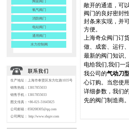
陶瓷阀门
敞开的通道，可以
氧气阀门
阀门的良好密封性
消防阀门
封条来实现，并可
电站阀门
方便。
通用阀门
上海奇众阀门
订
水力控制阀
做、成套、运行
最新的阀门知识
电给我们
,
我们一
我公司的
气动刀
生产地址：上海市奉贤区东方红路1035号
心订购。当您使
销售热线：13817855033
详细参数，我们
销售手机：13817855033
先的阀门制造商
图文传真：+86-021-51645825
公司邮箱：
858208305@qq.com
公司网址：
http://www.shqzv.com