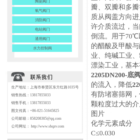
陶瓷阀门
瓣、双瓣和多瓣
氧气阀门
质从阀盖方向进
消防阀门
许介质流过，当
电站阀门
倒流。用于70
通用阀门
的醋酸及甲酸与
水力控制阀
业、纯碱工业、
漂染工业，基本
2205DN200-底
的流入，降低
2
生产地址：上海市奉贤区东方红路1035号
有防堵塞筛网，
销售热线：13817855033
颗粒度过大的介
销售手机：13817855033
图文传真：+86-021-51645825
图片
公司邮箱：
858208305@qq.com
化学元素成分
公司网址：
http://www.shqzv.com
C≤0.030