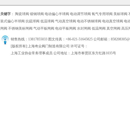
关键字
：
陶瓷球阀
锻钢球阀
电动偏心半球阀
电动调节球阀
氧气专用球阀
美标球阀
装式偏心半球阀
抗硫球阀
低温球阀
气动真空球阀
电动不锈钢球阀
电动真空球阀
电
闸阀
不锈钢美标闸阀
气动平板闸阀
电动平板闸阀
水封闸阀
低温闸阀
真空闸阀
高压
销售热线：13817855033 图文传真：+86-021-51645825 公司邮箱：858208305
[版权所有]:上海奇众阀门制造有限公司 许可证号：
上海工业协会常务理事成员 公司地址：上海市奉贤区东方红路1035号