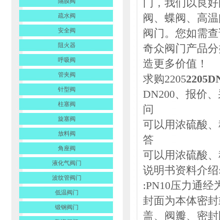
门，我们以良好
隔膜阀
阀、蝶阀、高温
疏水阀
安全阀
阀门。您如需查
阻火器
奇众阀门产品分
呼吸阀
造更多价值！
管夹阀
求购2205
2205D
针型阀
DN200、报
柱塞阀
问
旋塞阀
可以用浓硫酸、
放料阀
答
角座阀
可以用浓硫酸、
液化气阀门
说明书资料介绍
波纹管阀门
:PN10压力通
低温阀门
封面为本体密封
锻钢阀门
盖、阀瓣、密封