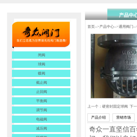
产品中
首页
-->
产品中心
-->
通用阀门
--
闸阀
球阀
蝶阀
截止阀
止回阀
平衡阀
上一个：
硬密封固定球阀
下一
调节阀
产品介绍
营销市场
电磁阀
奇众一直坚信百
减压阀