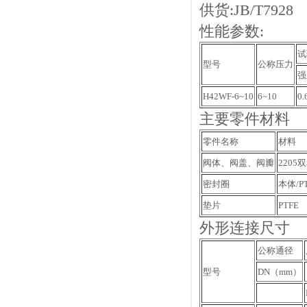
供货:JB/T7928
性能参数:
试
型号
公称压力
强
H42WF-6~10
6~10
0.
主要零件材料
零件名称
材料
阀体、阀盖、阀瓣
2205
密封圈
本体/P
垫片
PTFE
外形连接尺寸
公称通径
型号
DN（mm）