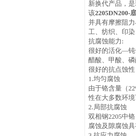
新换代产品，是
该
2205DN200-
并具有摩擦阻力
工、纺织、印染
抗腐蚀能力:
很好的活化—钝
醋酸、甲酸、磷
很好的抗点蚀性
1.均匀腐蚀
由于铬含量（22
性在大多数环境下
2.局部抗腐蚀
双相钢2205
腐蚀及隙腐蚀具
3.抗应力腐蚀