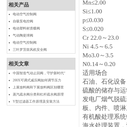
Mn≤2.00
相关产品
Si≤1.00
电动空气控制阀
p≤0.030
自吸泵电控阀
S≤0.020
电动塑料材质蝶阀
气动陶瓷球阀
Cr 22.0～23.0
电动空气控制阀
Ni 4.5～6.5
三叶罗茨鼓风机安全阀
Mo3.0～3.5
N0.14～0.20
相关文章
适用场合
中国智造气动止回阀，守护新时代“
石油、石化设备
200X可调式减压阀如何调节压力
上展放料阀和下展放料阀区别哪里
硫酸的储存与运
蒸汽疏水阀分类和杠杆疏水阀原理
发电厂烟气脱硫
Y型过滤器工作原理及安装方法
板、内件、喷淋
有机酸处理系统
海水处理装置，